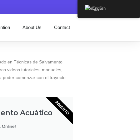
English
ntion
About Us
Contact
orado en Técnicas de Salvamento
ras videos tutoriales, manuales,
ra poder comenzar con el trayecto
ABIERTO
mento Acuático
a Online!